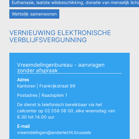
Euthanasie, laatste wilsbeschikking, donatie van menselijk lic
Wettelijk samenwonen
VERNIEUWING ELEKTRONISCHE
VERBLIJFSVERGUNNING
Vreemdelingenbureau - aanvragen
zonder afspraak
Adres
Kantoren | Frankrijkstraat 99
Postadres | Raadsplein 1
De dienst is telefonisch bereikbaar via het
callcenter op 02 558 08 00, elke woensdag van
8.30 tot 14.00 uur
E-mail
vreemdelingen@anderlecht.brussels