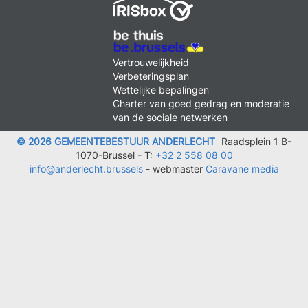
MENU
Vertrouwelijkheid
FOOTER
Verbeteringsplan
LEGAL
Wettelijke bepalingen
Charter van goed gedrag en moderatie
van de sociale netwerken
© 2026 GEMEENTEBESTUUR ANDERLECHT
Raadsplein 1 B-
1070-Brussel -
T:
+32 2 558 08 00
info@anderlecht.brussels
- webmaster
Caravane media