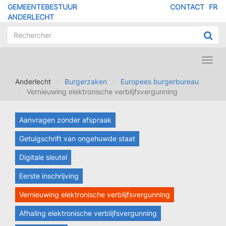
Overslaan
GEMEENTEBESTUUR
CONTACT
FR
MENU
en
ANDERLECHT
naar
PIED
de
DE
inhoud
PAGE
gaan
Toggl
navig
Anderlecht
Burgerzaken
Europees burgerbureau
Vernieuwing elektronische verblijfsvergunning
Aanvragen zonder afspraak
Getuigschrift van ongehuwde staat
Digitale sleutel
Eerste inschrijving
Vernieuwing elektronische verblijfsvergunning
Afhaling elektronische verblijfsvergunning