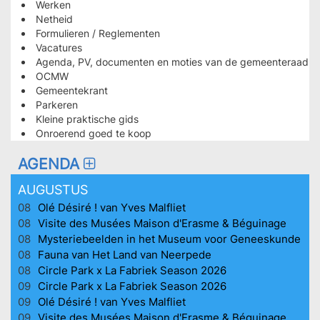
LES
Werken
Netheid
PLUS
Formulieren / Reglementen
CONSULTÉES
Vacatures
HOMEPAGE
Agenda, PV, documenten en moties van de gemeenteraad
OCMW
Gemeentekrant
Parkeren
Kleine praktische gids
Onroerend goed te koop
AGENDA
AUGUSTUS
08
Olé Désiré ! van Yves Malfliet
08
Visite des Musées Maison d'Erasme & Béguinage
08
Mysteriebeelden in het Museum voor Geneeskunde
08
Fauna van Het Land van Neerpede
08
Circle Park x La Fabriek Season 2026
09
Circle Park x La Fabriek Season 2026
09
Olé Désiré ! van Yves Malfliet
09
Visite des Musées Maison d'Erasme & Béguinage