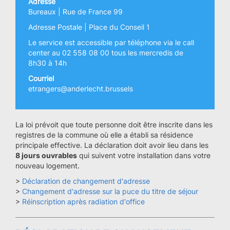
Adresse
Bureaux | Rue de France 99
Adresse Postale | Place du Conseil 1
Le service est accessible par téléphone via le call
center au 02 558 08 00 tous les mercredis de
8h30 à 14h
Courriel
etrangers@anderlecht.brussels
La loi prévoit que toute personne doit être inscrite dans les
registres de la commune où elle a établi sa résidence
principale effective. La déclaration doit avoir lieu dans les
8 jours ouvrables
qui suivent votre installation dans votre
nouveau logement.
>
Déclaration de changement d'adresse
>
Changement d'adresse sur la puce du titre de séjour
>
Réinscription après radiation d'office