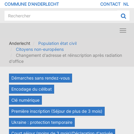
Aller
COMMUNE D'ANDERLECHT
CONTACT
NL
MENU
au
contenu
PIED
principal
DE
PAGE
Toggl
navig
Anderlecht
Population état civil
Citoyens non-européens
Changement d'adresse et réinscription après radiation
d'office
Démarches sans rendez-vous
Encodage du célibat
Clé numérique
Première inscription (Séjour de plus de 3 mois)
Ukraine : protection temporaire
Court séjour (moins de 3 mois)/Déclaration d'arrivée