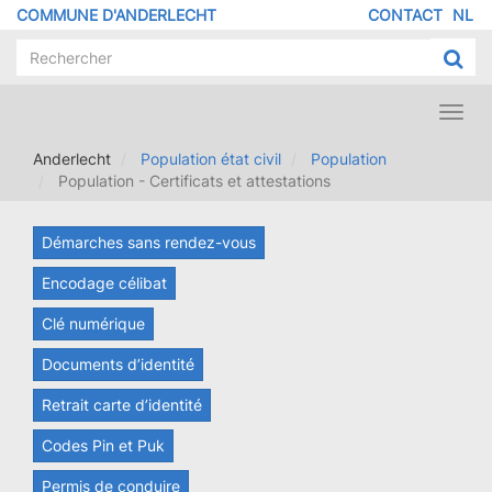
Aller
COMMUNE D'ANDERLECHT
CONTACT
NL
MENU
au
contenu
PIED
principal
DE
PAGE
Toggl
navig
Anderlecht
Population état civil
Population
Population - Certificats et attestations
Démarches sans rendez-vous
Encodage célibat
Clé numérique
Documents d’identité
Retrait carte d’identité
Codes Pin et Puk
Permis de conduire