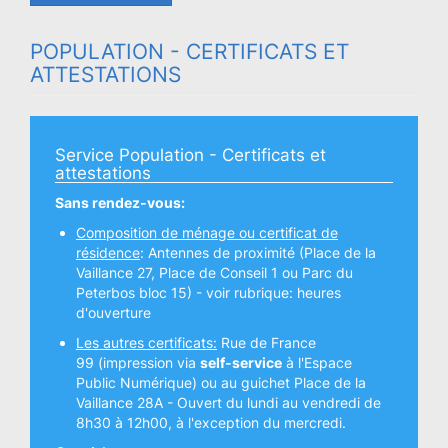
POPULATION - CERTIFICATS ET
ATTESTATIONS
Service Population - Certificats et
attestations
Sans rendez-vous:
Composition de ménage ou certificat de
résidence
: Antennes de proximité (Place de la
Vaillance 27, Place de Conseil 1 ou Parc du
Peterbos bloc 15) - voir rubrique:
heures
d'ouverture
Les autres certificats:
Rue de France
99 (impression via
self-service
à l'Espace
Public Numérique) ou au guichet Place de la
Vaillance 28A - Ouvert du lundi au vendredi de
8h30 à 12h00, à l'exception du mercredi.