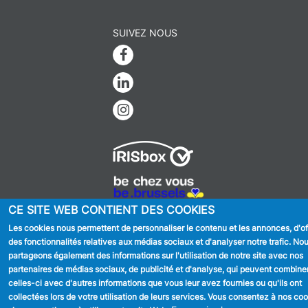
SUIVEZ NOUS
Facebook
Linkedin
Instagram
MENU
Déclaration de confidentialité
CE SITE WEB CONTIENT DES COOKIES
FOOTER
Déclaration d'accessibilité
LEGAL
Les cookies nous permettent de personnaliser le contenu et les annonces, d'off
Mentions légales
des fonctionnalités relatives aux médias sociaux et d'analyser notre trafic. No
Charte de bonne conduite et de
partageons également des informations sur l'utilisation de notre site avec nos
modération des réseaux sociaux
partenaires de médias sociaux, de publicité et d'analyse, qui peuvent combine
celles-ci avec d'autres informations que vous leur avez fournies ou qu'ils ont
© 2026 ADMINISTRATION COMMUNALE D'ANDERLECHT
Place
collectées lors de votre utilisation de leurs services. Vous consentez à nos co
du Conseil 1 B-1070-Bruxelles -
T:
+32 2 558 08 00