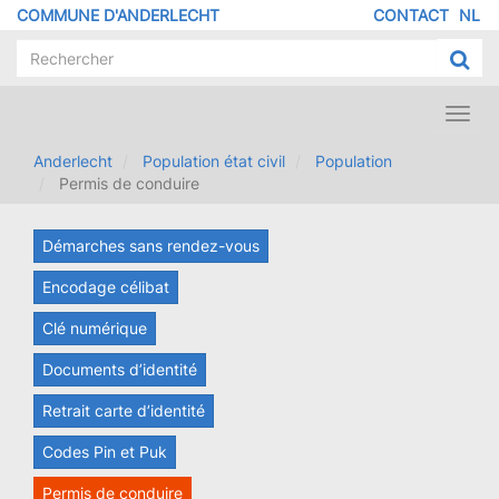
Aller
COMMUNE D'ANDERLECHT
CONTACT
NL
MENU
au
contenu
PIED
principal
DE
PAGE
Toggl
navig
Anderlecht
Population état civil
Population
Permis de conduire
Démarches sans rendez-vous
Encodage célibat
Clé numérique
Documents d’identité
Retrait carte d’identité
Codes Pin et Puk
Permis de conduire