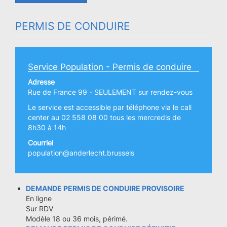
PERMIS DE CONDUIRE
Service Population - Permis de conduire
Adresse
Rue de France 99 - SEULEMENT sur rendez-vous
Le service est accessible par téléphone via le call
center au 02 558 08 00 tous les mercredis de
8h30 à 14h
Courriel
population@anderlecht.brussels
DEMANDE PERMIS DE CONDUIRE PROVISOIRE
En ligne
Sur RDV
Modèle 18 ou 36 mois, périmé.