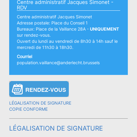
Centre administratif Jacques Simonet -
RDV
Centre administratif Jacques Simonet
Adresse postale: Place du Conseil 1
Bureaux: Place de la Vaillance 28A -
UNIQUEMENT
sur rendez-vous.
Ouvert du lundi au vendredi de 8h30 à 14h sauf le
mercredi de 11h30 à 18h30.
Courriel
population.vaillance@anderlecht.brussels
LÉGALISATION DE SIGNATURE
COPIE CONFORME
LÉGALISATION DE SIGNATURE