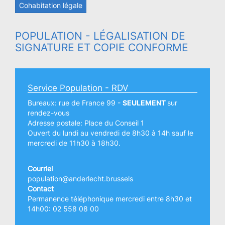
Cohabitation légale
POPULATION - LÉGALISATION DE
SIGNATURE ET COPIE CONFORME
Service Population - RDV
Bureaux: rue de France 99 -
SEULEMENT
sur
rendez-vous
Adresse postale: Place du Conseil 1
Ouvert du lundi au vendredi de 8h30 à 14h sauf le
mercredi de 11h30 à 18h30.
Courriel
population@anderlecht.brussels
Contact
Permanence téléphonique mercredi entre 8h30 et
14h00: 02 558 08 00