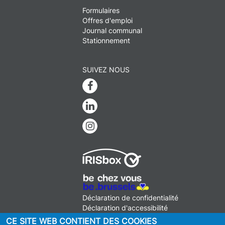
Formulaires
Offres d'emploi
Journal communal
Stationnement
SUIVEZ NOUS
Facebook
Linkedin
Instagram
MENU
Déclaration de confidentialité
FOOTER
Déclaration d'accessibilité
LEGAL
Mentions légales
CE SITE WEB CONTIENT DES COOKIES