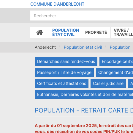
Aller
COMMUNE D'ANDERLECHT
au
contenu
principal
POPULATION
VIVRE /
PROPRETÉ
ACCUEIL
ÉTAT CIVIL
TRAVAIL
Anderlecht
Population état civil
Population
Démarches sans rendez-vous
Encodage célib
Passeport / Titre de voyage
Changement d'adre
Certificats et attestations
Casier judiciaire
A
Euthanasie, Dernières volontés et don de matérie
POPULATION - RETRAIT CARTE D
A partir du 01 septembre 2025, le retrait des cart
vous, dès réception de vos codes PIN/PUK le lund