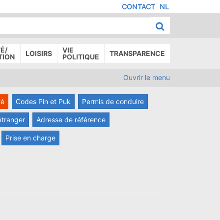
CONTACT
NL
MENU
IED
E
AGE
É/
VIE
LOISIRS
TRANSPARENCE
TION
POLITIQUE
Ouvrir le menu
té
Codes Pin et Puk
Permis de conduire
étranger
Adresse de référence
Prise en charge