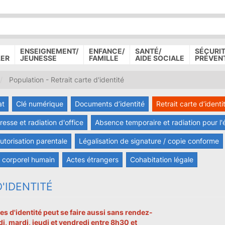
P
D
P
ENSEIGNEMENT/
ENFANCE/
SANTÉ/
SÉCURIT
LER
JEUNESSE
FAMILLE
AIDE SOCIALE
PRÉVEN
Population - Retrait carte d'identité
at
Clé numérique
Documents d’identité
Retrait carte d’identi
sse et radiation d'office
Absence temporaire et radiation pour l'
utorisation parentale
Légalisation de signature / copie conforme
l corporel humain
Actes étrangers
Cohabitation légale
'IDENTITÉ
es d'identité peut se faire aussi sans rendez-
i, mardi, jeudi et vendredi entre 8h30 et