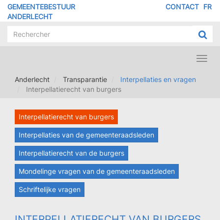
Overslaan
GEMEENTEBESTUUR
CONTACT
FR
MENU
en
ANDERLECHT
naar
PIED
de
DE
inhoud
PAGE
gaan
Toggl
navig
Anderlecht
Transparantie
Interpellaties en vragen
Interpellatierecht van burgers
Interpellatierecht van burgers
Interpellaties van de gemeenteraadsleden
Interpellatierecht van de burgers
Mondelinge vragen van de gemeenteraadsleden
Schriftelijke vragen
INTERPELLATIERECHT VAN BURGERS