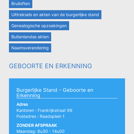
Bruiloften
Uittreksels en akten van de burgerlijke stand
Genealogische opzoekingen
Buitenlandse akten
Naamsverandering
GEBOORTE EN ERKENNING
Burgerlijke Stand - Geboorte en
Erkenning
Adres
Kantoren : Frankrijkstraat 99
Postadres : Raadsplein 1
ZONDER AFSPRAAK
Maandag: 8u30 - 14u00