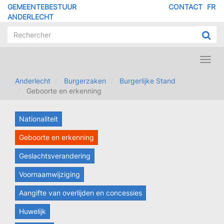
Overslaan
GEMEENTEBESTUUR
CONTACT
FR
MENU
en
ANDERLECHT
naar
PIED
de
DE
inhoud
PAGE
gaan
Toggl
navig
Anderlecht
Burgerzaken
Burgerlijke Stand
Geboorte en erkenning
Nationaliteit
Geboorte en erkenning
Geslachtsverandering
Voornaamwijziging
Aangifte van overlijden en concessies
Huwelijk