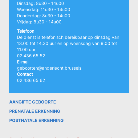
Dinsdag: 8u30 - 14u00
Woensdag: 11u30 - 14u00
Donderdag: 8u30 - 14u00
Vrijdag: 8u30 - 14u00
Telefoon
De dienst is telefonisch bereikbaar op dinsdag van
13.00 tot 14.30 uur en op woensdag van 9.00 tot
11.00 uur
02 436 65 52
E-mail
geboorten@anderlecht.brussels
Contact
02 436 65 62
AANGIFTE GEBOORTE
PRENATALE ERKENNING
POSTNATALE ERKENNING