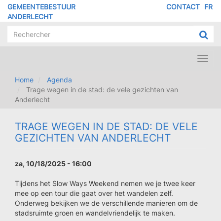
Overslaan
GEMEENTEBESTUUR
CONTACT
FR
MENU
en
ANDERLECHT
naar
PIED
de
DE
inhoud
PAGE
gaan
Toggl
navig
Home
Agenda
Trage wegen in de stad: de vele gezichten van
Anderlecht
TRAGE WEGEN IN DE STAD: DE VELE
GEZICHTEN VAN ANDERLECHT
za, 10/18/2025 - 16:00
Tijdens het Slow Ways Weekend nemen we je twee keer
mee op een tour die gaat over het wandelen zelf.
Onderweg bekijken we de verschillende manieren om de
stadsruimte groen en wandelvriendelijk te maken.