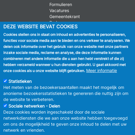
Formulieren
Vacatures
Gemeentekrant
Parkeren
DEZE WEBSITE BEVAT COOKIES
Cookies stellen ons in staat om inhoud en advertenties te personaliseren,
VOLG ONS
functies voor sociale media aan te bieden en ons verkeer te analyseren. We
delen ook informatie over het gebruik van onze website met onze partners
Facebook
inzake sociale media, reclame en analyse, die deze informatie kunnen
combineren met andere informatie die u aan hen hebt verstrekt of die zij
Linkedin
hebben verzameld wanneer u hun diensten gebruikt. U gaat akkoord met
Meer informatie
onze cookies als u onze website blijft gebruiken.
Instagram
Statistieken
Het meten van de bezoekersaantallen maakt het mogelijk om
anonieme bezoekersstatistieken te genereren die nuttig zijn om
de website te verbeteren.
Sociale netwerken - Delen
Deze cookies worden ingeschakeld door de sociale
MENU
Vertrouwelijkheid
netwerkdiensten die we aan onze website hebben toegevoegd
FOOTER
Verbeteringsplan
om ons de mogelijkheid te geven onze inhoud te delen met uw
LEGAL
Wettelijke bepalingen
netwerk en vrienden.
Charter van goed gedrag en moderatie