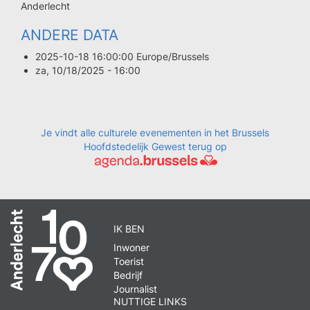
postal
Ville
Anderlecht
ANDERE DATA
2025-10-18 16:00:00 Europe/Brussels
za, 10/18/2025 - 16:00
Je vindt alle culturele evenementen in het Brussels
Hoofdstedelijk Gewest terug op
IK BEN
Inwoner
Toerist
Bedrijf
Journalist
NUTTIGE LINKS