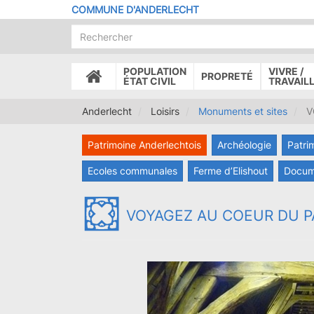
Aller
COMMUNE D'ANDERLECHT
au
contenu
principal
POPULATION
VIVRE /
PROPRETÉ
ACCUEIL
ÉTAT CIVIL
TRAVAIL
Anderlecht
Loisirs
Monuments et sites
V
Patrimoine Anderlechtois
Archéologie
Patri
Ecoles communales
Ferme d’Elishout
Docum
VOYAGEZ AU COEUR DU P