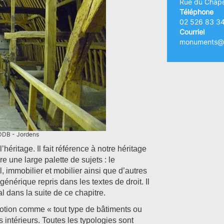
Rue du Chape
Téléphone
02 526 83 3
Courriel
monuments@a
DDB - Jordens
héritage. Il fait référence à notre héritage
 une large palette de sujets : le
l, immobilier et mobilier ainsi que d’autres
énérique repris dans les textes de droit. Il
l dans la suite de ce chapitre.
notion comme « tout type de bâtiments ou
intérieurs. Toutes les typologies sont