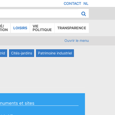
CONTACT
NL
MENU
IED
E
AGE
É/
VIE
LOISIRS
TRANSPARENCE
TION
POLITIQUE
Ouvrir le menu
trid
Cités-jardins
Patrimoine industriel
numents et sites