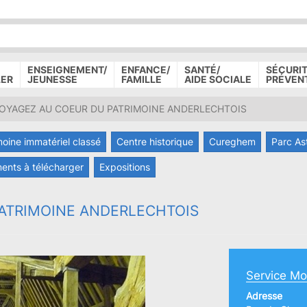
P
D
P
ENSEIGNEMENT/
ENFANCE/
SANTÉ/
SÉCURIT
LER
JEUNESSE
FAMILLE
AIDE SOCIALE
PRÉVEN
OYAGEZ AU COEUR DU PATRIMOINE ANDERLECHTOIS
moine immatériel classé
Centre historique
Cureghem
Parc As
ents à télécharger
Expositions
ATRIMOINE ANDERLECHTOIS
Service Mo
Adresse