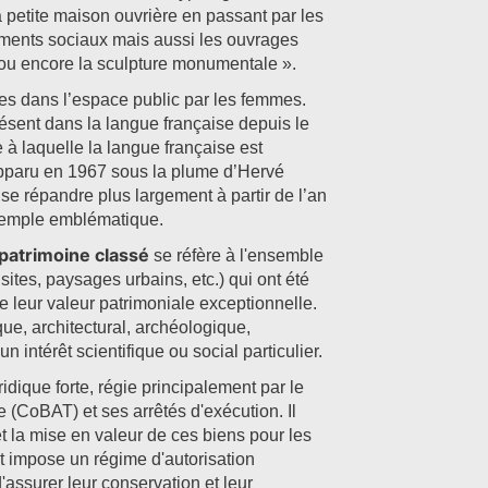
la petite maison ouvrière en passant par les
ements sociaux mais aussi les ouvrages
s ou encore la sculpture monumentale ».
ées dans l’espace public par les femmes.
ésent dans la langue française depuis le
 à laquelle la langue française est
apparu en 1967 sous la plume d’Hervé
se répandre plus largement à partir de l’an
xemple emblématique.
patrimoine classé
se réfère à l'ensemble
ites, paysages urbains, etc.) qui ont été
e leur valeur patrimoniale exceptionnelle.
ique, architectural, archéologique,
 intérêt scientifique ou social particulier.
dique forte, régie principalement par le
 (CoBAT) et ses arrêtés d'exécution. Il
et la mise en valeur de ces biens pour les
t impose un régime d'autorisation
'assurer leur conservation et leur