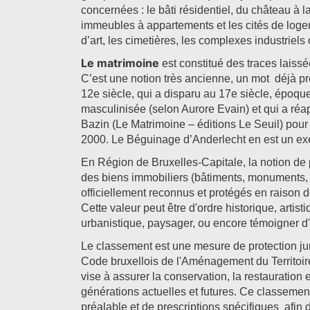
concernées : le bâti résidentiel, du château à 
immeubles à appartements et les cités de log
d’art, les cimetières, les complexes industriel
Le matrimoine
est constitué des traces laiss
C’est une notion très ancienne, un mot déjà pr
12e siècle, qui a disparu au 17e siècle, époque
masculinisée (selon Aurore Evain) et qui a ré
Bazin (Le Matrimoine – éditions Le Seuil) pour 
2000. Le Béguinage d’Anderlecht en est un e
En Région de Bruxelles-Capitale, la notion de
des biens immobiliers (bâtiments, monuments, s
officiellement reconnus et protégés en raison d
Cette valeur peut être d'ordre historique, artist
urbanistique, paysager, ou encore témoigner d'un
Le classement est une mesure de protection juri
Code bruxellois de l'Aménagement du Territoire
vise à assurer la conservation, la restauration 
générations actuelles et futures. Ce classemen
préalable et de prescriptions spécifiques afin d