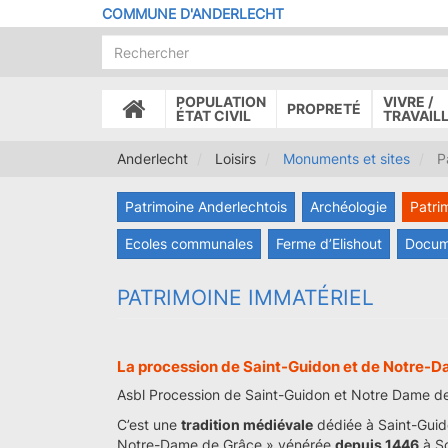
Aller
COMMUNE D'ANDERLECHT
au
contenu
principal
POPULATION
VIVRE /
PROPRETÉ
ACCUEIL
ÉTAT CIVIL
TRAVAIL
Anderlecht
Loisirs
Monuments et sites
Pa
Patrimoine Anderlechtois
Archéologie
Patri
Ecoles communales
Ferme d’Elishout
Docum
PATRIMOINE IMMATÉRIEL
La procession de Saint-Guidon et de Notre-D
Asbl Procession de Saint-Guidon et Notre Dame d
C’est une
tradition médiévale
dédiée à Saint-Guid
Notre-Dame de Grâce » vénérée
depuis 1446
à Sc