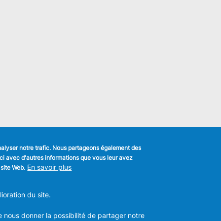
analyser notre trafic. Nous partageons également des
s-ci avec d'autres informations que vous leur avez
k
En savoir plus
 site Web.
MENU
Déclaration de confidentialité
FOOTER
oration du site.
Déclaration d'accessibilité
LEGAL
m
Mentions légales
Charte de bonne conduite et de
e nous donner la possibilité de partager notre