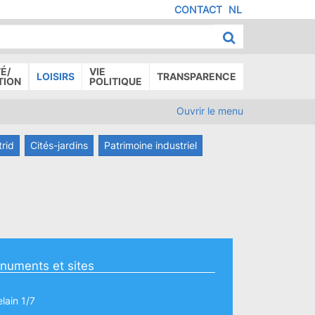
CONTACT
NL
MENU
IED
E
AGE
É/
VIE
LOISIRS
TRANSPARENCE
TION
POLITIQUE
Ouvrir le menu
trid
Cités-jardins
Patrimoine industriel
numents et sites
lain 1/7