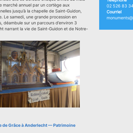
le marché annuel par un cortège aux
02 526 83 3
lles jusqu’à la chapelle de Saint-Guidon,
Courriel
e. Le samedi, une grande procession en
monuments@a
 déambule sur un parcours d’environ 3
cht narrant la vie de Saint-Guidon et de Notre-
e de Grâce à Anderlecht — Patrimoine