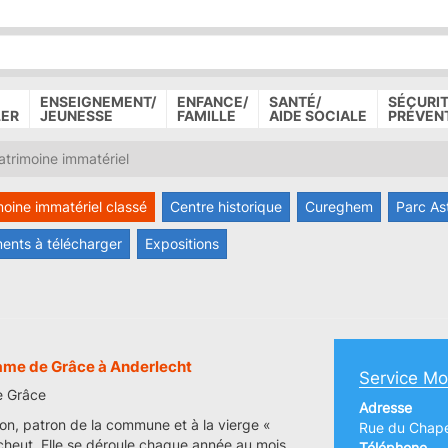
P
D
P
ENSEIGNEMENT/
ENFANCE/
SANTÉ/
SÉCURIT
LER
JEUNESSE
FAMILLE
AIDE SOCIALE
PRÉVEN
trimoine immatériel
moine immatériel classé
Centre historique
Cureghem
Parc As
ents à télécharger
Expositions
ame de Grâce à Anderlecht
Service Mo
e Grâce
Adresse
on, patron de la commune et à la vierge «
Rue du Chape
heut. Elle se déroule chaque année au mois
Téléphone