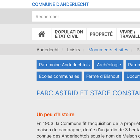
Aller
COMMUNE D'ANDERLECHT
au
contenu
principal
POPULATION
VIVRE /
PROPRETÉ
ACCUEIL
ÉTAT CIVIL
TRAVAIL
Anderlecht
Loisirs
Monuments et sites
Pa
Patrimoine Anderlechtois
Archéologie
Patri
Ecoles communales
Ferme d’Elishout
Docum
PARC ASTRID ET STADE CONST
Un peu d’histoire
En 1903, la Commune fit l'acquisition de la propriét
maison de campagne, dotée d’un jardin de 3 hectare
connue des Anderlechtois sous le nom de Maison de