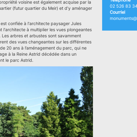
propriété voisine est également acquise par la
02 526 83 3
tier (futur quartier du Meir) et d’y aménager
Courriel
monuments@a
st confiée à l'architecte paysager Jules
nt l'architecte à multiplier les vues plongeantes
ne. Les arbres et arbustes sont savamment
frent des vues changeantes sur les différentes
 de 20 ans à l’aménagement du parc, qui ne
age à la Reine Astrid décédée dans un
nt le parc Astrid.