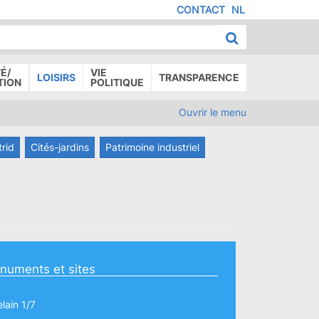
CONTACT
NL
MENU
IED
E
AGE
É/
VIE
LOISIRS
TRANSPARENCE
TION
POLITIQUE
Ouvrir le menu
trid
Cités-jardins
Patrimoine industriel
numents et sites
lain 1/7