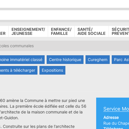
P
D
P
ENSEIGNEMENT/
ENFANCE/
SANTÉ/
SÉCURIT
LER
JEUNESSE
FAMILLE
AIDE SOCIALE
PRÉVEN
coles communales
moine immatériel classé
Centre historique
Cureghem
Parc As
ents à télécharger
Expositions
1860 amène la Commune à mettre sur pied une
ires. La première école édifiée est celle du 56
Service Mo
l'architecte de la maison communale et de la
Adresse
-et-Guidon.
Rue du Chape
Construite sur les plans de l'architecte
Téléphone