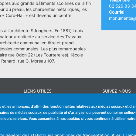
ropres aux grands bâtiments scolaires de la fin
02 526 83 3
tour du préau, les charpentes métalliques, les
Courriel
sé « Curo-Hall » est devenu un centre
monuments@a
 à l'architecte S'Jonghers. En 1887, Louis
ateur-architecte au service des Travaux
'architecte communal en titre et prend
 écoles communales. Les plus remarquables
aire rue Odon 22 (Les Tourterelles), l’école
us Renard, rue G. Moreau 107.
LIENS UTILES
SUIVEZ NOUS
Formulaires
Faceboo
Offres d'emploi
et les annonces, d'offrir des fonctionnalités relatives aux médias sociaux et d'
Journal communal
Linkedin
tenaires de médias sociaux, de publicité et d'analyse, qui peuvent combiner celle
Stationnement
n de leurs services. Vous consentez à nos cookies si vous continuez à utiliser notre
Instagra
 générer des statistiques anonymes de fréquentation utiles à l'améli