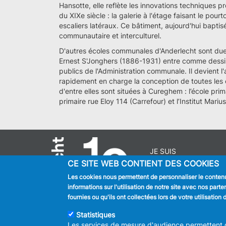
Hansotte, elle reflète les innovations techniques p
du XIXe siècle : la galerie à l'étage faisant le pour
escaliers latéraux. Ce bâtiment, aujourd'hui bapti
communautaire et interculturel.
D'autres écoles communales d'Anderlecht sont dues
Ernest S'Jonghers (1886-1931) entre comme dessin
publics de l'Administration communale. Il devient l
rapidement en charge la conception de toutes les
d'entre elles sont situées à Cureghem : l’école prim
primaire rue Eloy 114 (Carrefour) et l’Institut Mari
JE SUIS
CE SITE WEB CONTIENT DES COOKIES
Habitant
Touriste
Les cookies nous permettent de personnaliser le contenu 
Entreprise
informations sur l'utilisation de notre site avec nos par
Journaliste
fournies ou qu'ils ont collectées lors de votre utilisatio
Statistiques
Les services de mesure d'audience permettent de