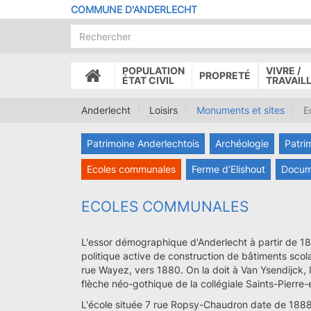
Aller
COMMUNE D'ANDERLECHT
au
contenu
principal
POPULATION
VIVRE /
PROPRETÉ
ACCUEIL
ÉTAT CIVIL
TRAVAIL
Anderlecht
Loisirs
Monuments et sites
E
Patrimoine Anderlechtois
Archéologie
Patri
Ecoles communales
Ferme d’Elishout
Docum
ECOLES COMMUNALES
L'essor démographique d'Anderlecht à partir de 
politique active de construction de bâtiments scola
rue Wayez, vers 1880. On la doit à Van Ysendijck, 
flèche néo-gothique de la collégiale Saints-Pierre
L'école située 7 rue Ropsy-Chaudron date de 1888. 