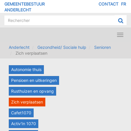
Overslaan
GEMEENTEBESTUUR
CONTACT
FR
MENU
en
ANDERLECHT
naar
PIED
de
DE
inhoud
PAGE
gaan
Toggl
navig
Anderlecht
Gezondheid/ Sociale hulp
Senioren
Zich verplaatsen
Autonomie thuis
Pensioen en uitkeringen
Rusthuizen en opvang
Zich verplaatsen
Cafet1070
Activ'In 1070