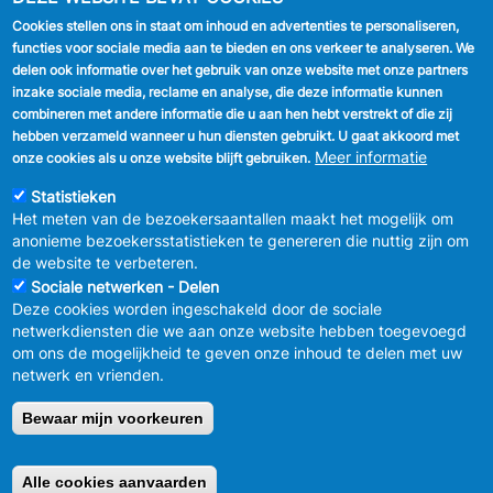
Cookies stellen ons in staat om inhoud en advertenties te personaliseren,
VOLG ONS
functies voor sociale media aan te bieden en ons verkeer te analyseren. We
delen ook informatie over het gebruik van onze website met onze partners
Facebook
inzake sociale media, reclame en analyse, die deze informatie kunnen
combineren met andere informatie die u aan hen hebt verstrekt of die zij
Linkedin
hebben verzameld wanneer u hun diensten gebruikt. U gaat akkoord met
Meer informatie
onze cookies als u onze website blijft gebruiken.
Instagram
Statistieken
Het meten van de bezoekersaantallen maakt het mogelijk om
anonieme bezoekersstatistieken te genereren die nuttig zijn om
de website te verbeteren.
Sociale netwerken - Delen
Deze cookies worden ingeschakeld door de sociale
MENU
Vertrouwelijkheid
netwerkdiensten die we aan onze website hebben toegevoegd
FOOTER
Verbeteringsplan
om ons de mogelijkheid te geven onze inhoud te delen met uw
LEGAL
Wettelijke bepalingen
netwerk en vrienden.
Charter van goed gedrag en moderatie
van de sociale netwerken
Bewaar mijn voorkeuren
© 2026 GEMEENTEBESTUUR ANDERLECHT
Raadsplein 1 B-
1070-Brussel -
T:
+32 2 558 08 00
Alle cookies aanvaarden
Retirer le consentement