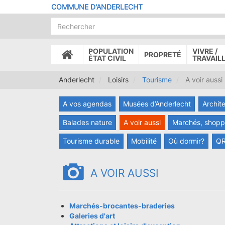
Aller
COMMUNE D'ANDERLECHT
au
contenu
principal
POPULATION
VIVRE /
PROPRETÉ
ACCUEIL
ÉTAT CIVIL
TRAVAIL
Anderlecht
Loisirs
Tourisme
A voir aussi
A vos agendas
Musées d’Anderlecht
Archit
Balades nature
A voir aussi
Marchés, shoppi
Tourisme durable
Mobilité
Où dormir?
QR
A VOIR AUSSI
Marchés-brocantes-braderies
Galeries d'art