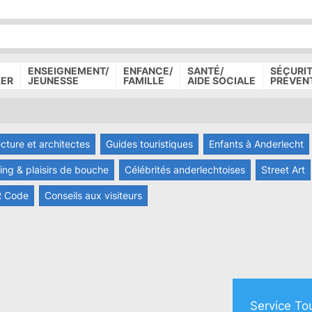
P
D
P
ENSEIGNEMENT/
ENFANCE/
SANTÉ/
SÉCURIT
LER
JEUNESSE
FAMILLE
AIDE SOCIALE
PRÉVEN
ecture et architectes
Guides touristiques
Enfants à Anderlecht
ng & plaisirs de bouche
Célébrités anderlechtoises
Street Art
 Code
Conseils aux visiteurs
Service To