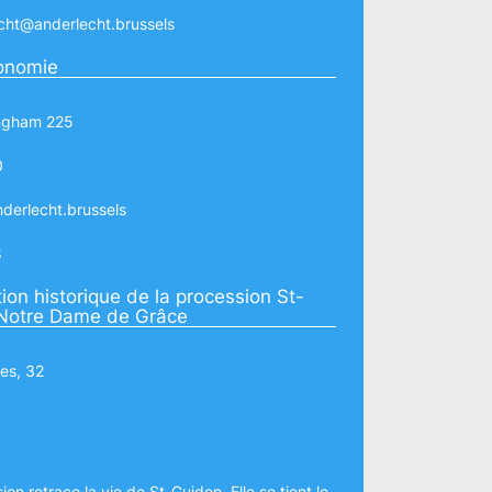
cht@anderlecht.brussels
onomie
ingham 225
0
erlecht.brussels
8
ion historique de la procession St-
 Notre Dame de Grâce
es, 32
on retrace la vie de St-Guidon. Elle se tient le