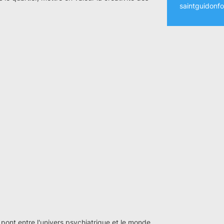
saintguidonfo
un pont entre l'univers psychiatrique et le monde