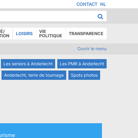
CONTACT
NL
MENU
IED
E
AGE
É/
VIE
LOISIRS
TRANSPARENCE
TION
POLITIQUE
Ouvrir le menu
Les seniors à Anderlecht
Les PMR à Anderlecht
Anderlecht, terre de tournage
Spots photos
urisme