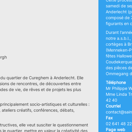
samedi de se
Anderlecht (p
composé de 7
figurants en
Durant l'anné
notre a.s.b.l
cortèges à Bru
(Menneken-Pi
fêtes Hallowe
ergh
Coudekerque(
des pièces d
Ommegang de 
r du quartier de Cureghem à Anderlecht. Elle
Téléphone
sions de rencontres, de découvertes entre
Mr Philippe W
des de vie, de rêves et de projets les plus
Mme Linda Tra
42 40
rincipalement socio-artistiques et culturelles :
Courriel
, ateliers créatifs, conférences, débats,
contact@sain
Fax
02 641 48 22
tructives, elle veut susciter le questionnement
Page web
s le quartier, mettre en valeur la créativité des