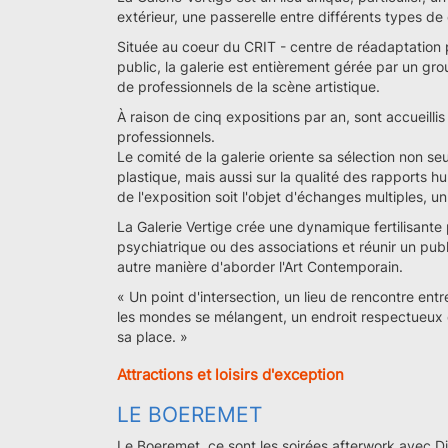
extérieur, une passerelle entre différents types de 
Située au coeur du CRIT - centre de réadaptation 
public, la galerie est entièrement gérée par un gr
de professionnels de la scène artistique.
À raison de cinq expositions par an, sont accueilli
professionnels.
Le comité de la galerie oriente sa sélection non se
plastique, mais aussi sur la qualité des rapports hu
de l'exposition soit l'objet d'échanges multiples, 
La Galerie Vertige crée une dynamique fertilisant
psychiatrique ou des associations et réunir un publ
autre manière d'aborder l'Art Contemporain.
« Un point d'intersection, un lieu de rencontre entre 
les mondes se mélangent, un endroit respectueux 
sa place. »
Attractions et loisirs d'exception
LE BOEREMET
Le Boeremet, ce sont les soirées afterwork avec Dj 