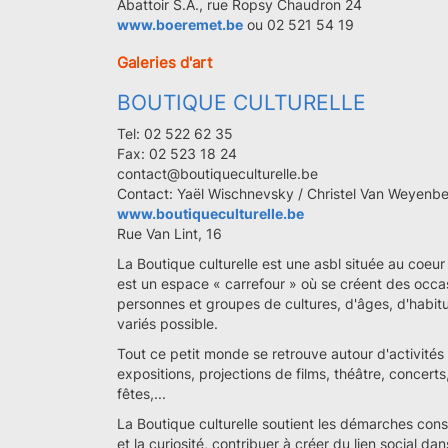
Abattoir S.A., rue Ropsy Chaudron 24
www.boeremet.be
ou 02 521 54 19
Galeries d'art
BOUTIQUE CULTURELLE
Tel: 02 522 62 35
Fax: 02 523 18 24
contact@boutiqueculturelle.be
Contact: Yaël Wischnevsky / Christel Van Weyenb
www.boutiqueculturelle.be
Rue Van Lint, 16
La Boutique culturelle est une asbl située au coeu
est un espace « carrefour » où se créent des occa
personnes et groupes de cultures, d'âges, d'habitu
variés possible.
Tout ce petit monde se retrouve autour d'activités p
expositions, projections de films, théâtre, concerts
fêtes,...
La Boutique culturelle soutient les démarches cons
et la curiosité, contribuer à créer du lien social dan