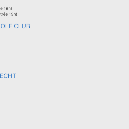
ée 19h)
trée 19h)
GOLF CLUB
LECHT