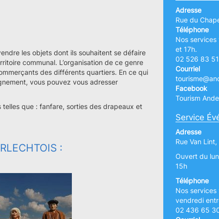
Adresse
Rue du Chape
Téléphone
Nos services 
et 17h.
ndre les objets dont ils souhaitent se défaire
02 526 83 51
rritoire communal. L’organisation de ce genre
Courriel
ommerçants des différents quartiers. En ce qui
tourisme@and
seignement, vous pouvez vous adresser
Facebook
Tourism Ande
telles que : fanfare, sorties des drapeaux et
Service É
Adresse
Rue Van Lint,
RLECHTOIS :
Ouvert du lu
15h
Téléphone
Nos services 
vendredi entr
02 436 65 3