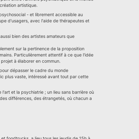
création artistique.
psychosocial - et librement accessible au
oupe d'usagers, avec l'aide de thérapeutes et
s aussi bien des artistes amateurs que
ulement sur la pertinence de la proposition
mains. Particulièrement attentif à ce que l'idée
un projet à élaborer en commun.
e pour dépasser le cadre du monde
ic plus vaste, intéressé avant tout par cette
l'art et la psychiatrie ; un lieu sans barrière où
des différences, des étrangetés, où chacun a
et foodtrucks, a lieu tous les jeudis de 15h à