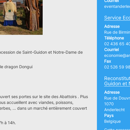
Courriel
eventanderle
Service Ec
Adresse
Rue de Birm
Téléphone
02 436 65 4
Courriel
Procession de Saint-Guidon et Notre-Dame de
economie@and
Fax
 le dragon Dongui
02 526 59 9
Reconstitut
Guidon et
Adresse
vert ses portes sur le site des Abattoirs . Plus
Rue de Douvr
ous accueillent avec viandes, poissons,
1070
, herbes, ... dans un marché entièrement couvert
Anderlecht
Pays
Belgique
7h à 14h.
Cette processi