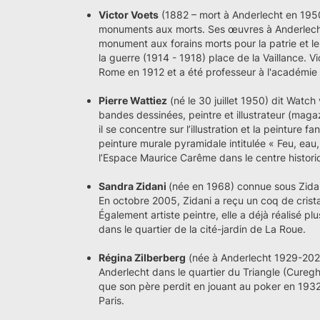
Victor Voets
(1882 – mort à Anderlecht en 1950
monuments aux morts. Ses œuvres à Anderlecht i
monument aux forains morts pour la patrie et 
la guerre (1914 - 1918) place de la Vaillance. Vi
Rome en 1912 et a été professeur à l'académie 
Pierre Wattiez
(né le 30 juillet 1950) dit Watch v
bandes dessinées, peintre et illustrateur (magaz
il se concentre sur l’illustration et la peinture 
peinture murale pyramidale intitulée « Feu, eau
l’Espace Maurice Carême dans le centre histori
Sandra Zidani
(née en 1968) connue sous Zidan
En octobre 2005, Zidani a reçu un coq de crista
Également artiste peintre, elle a déjà réalisé pl
dans le quartier de la cité-jardin de La Roue.
Régina Zilberberg
(née à Anderlecht 1929-2022
Anderlecht dans le quartier du Triangle (Cureg
que son père perdit en jouant au poker en 1932, 
Paris.