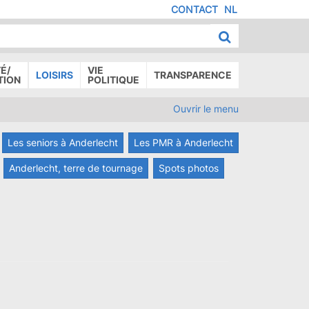
CONTACT
NL
MENU
IED
E
AGE
É/
VIE
LOISIRS
TRANSPARENCE
TION
POLITIQUE
Ouvrir le menu
Les seniors à Anderlecht
Les PMR à Anderlecht
Anderlecht, terre de tournage
Spots photos