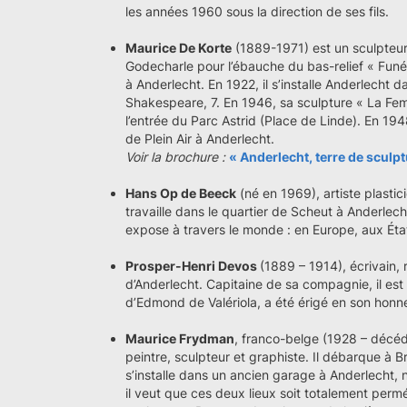
les années 1960 sous la direction de ses fils.
Maurice De Korte
(1889-1971) est un sculpteur 
Godecharle pour l’ébauche du bas-relief « Funér
à Anderlecht. En 1922, il s’installe Anderlecht 
Shakespeare, 7. En 1946, sa sculpture « La F
l’entrée du Parc Astrid (Place de Linde). En 1948
de Plein Air à Anderlecht.
Voir la brochure :
« Anderlecht, terre de sculp
Hans Op de Beeck
(né en 1969), artiste plastic
travaille dans le quartier de Scheut à Anderlech
expose à travers le monde : en Europe, aux Éta
Prosper-Henri Devos
(1889 – 1914), écrivain,
d’Anderlecht. Capitaine de sa compagnie, il est
d’Edmond de Valériola, a été érigé en son honn
Maurice Frydman
, franco-belge (1928 – décéd
peintre, sculpteur et graphiste. Il débarque à B
s’installe dans un ancien garage à Anderlecht, no
il veut que ces deux lieux soit totalement per