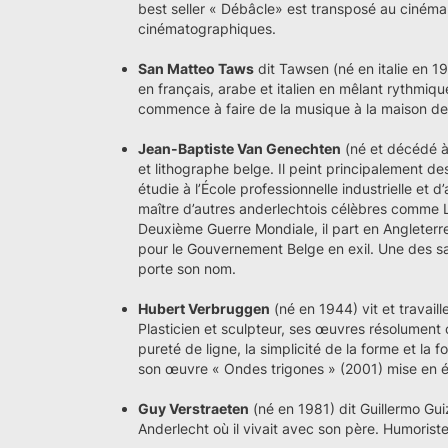
best seller « Débâcle» est transposé au cinéma,
cinématographiques.
San Matteo Taws
dit Tawsen (né en italie en 199
en français, arabe et italien en mêlant rythmique
commence à faire de la musique à la maison de
Jean-Baptiste Van Genechten
(né et décédé à
et lithographe belge. Il peint principalement de
étudie à l’École professionnelle industrielle et 
maître d’autres anderlechtois célèbres comme L
Deuxième Guerre Mondiale, il part en Angleterre o
pour le Gouvernement Belge en exil. Une des sal
porte son nom.
Hubert Verbruggen
(né en 1944) vit et travail
Plasticien et sculpteur, ses œuvres résolument
pureté de ligne, la simplicité de la forme et la 
son œuvre « Ondes trigones » (2001) mise en 
Guy Verstraeten
(né en 1981) dit Guillermo Gu
Anderlecht où il vivait avec son père. Humoriste