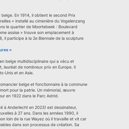
belge. En 1914, il obtient le second Prix
ailles » installé au cimenière du Vogelenzang
dans le quartier de Moortebeek : Boulevard
emme assise » trouve son emplacement à
, il participe à la 2e Biennale de la sculpture
tures »
ien belge multidisciplinaire qui a vécu et
t, lauréat de nombreux prix en Europe. Il
ts-Unis et en Asie.
 romancier belge et fonctionnaire à la commune
 mort pour la patrie. Un mémorial, œuvre
eur en 1922 dans le Parc Astrid.
é à Anderlecht en 2023) est dessinateur,
ruxelles à 27 ans. Dans les années 1990, il
n loin de la rue Wayez où il travaille et vit car
méables dans son processus de création. Sa