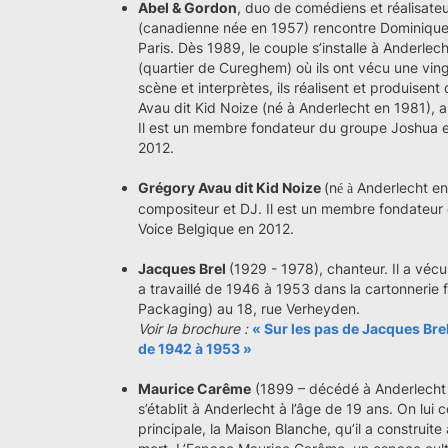
Abel & Gordon
, duo de comédiens et réalisate
(canadienne née en 1957) rencontre Dominique 
Paris. Dès 1989, le couple s’installe à Anderle
(quartier de Cureghem) où ils ont vécu une vin
scène et interprètes, ils réalisent et produise
Avau dit Kid Noize (né à Anderlecht en 1981), 
Il est un membre fondateur du groupe Joshua 
2012.
Grégory Avau dit Kid Noize
(n
Anderlecht en
é
à
compositeur et DJ. Il est un membre fondateu
Voice Belgique en 2012.
Jacques Brel
(1929 - 1978), chanteur. Il a vé
a travaillé de 1946 à 1953 dans la cartonnerie 
Packaging) au 18, rue Verheyden.
Voir la brochure :
« Sur les pas de Jacques Bre
de 1942 à 1953 »
Maurice Carême
(1899 – décédé à Anderlecht en
s’établit à Anderlecht à l’âge de 19 ans. On lui
principale, la Maison Blanche, qu’il a construite a