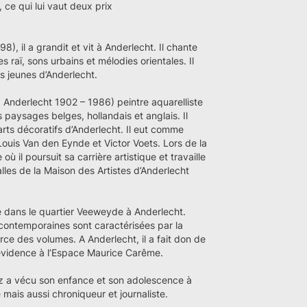
 ce qui lui vaut deux prix
8), il a grandit et vit à Anderlecht. Il chante
s raï, sons urbains et mélodies orientales. Il
s jeunes d’Anderlecht.
 Anderlecht 1902 – 1986) peintre aquarelliste
s paysages belges, hollandais et anglais. Il
d’arts décoratifs d’Anderlecht. Il eut comme
ouis Van den Eynde et Victor Voets. Lors de la
ù il poursuit sa carrière artistique et travaille
les de la Maison des Artistes d’Anderlecht
le dans le quartier Veeweyde à Anderlecht.
 contemporaines sont caractérisées par la
force des volumes. A Anderlecht, il a fait don de
évidence à l’Espace Maurice Carême.
iz a vécu son enfance et son adolescence à
 mais aussi chroniqueur et journaliste.