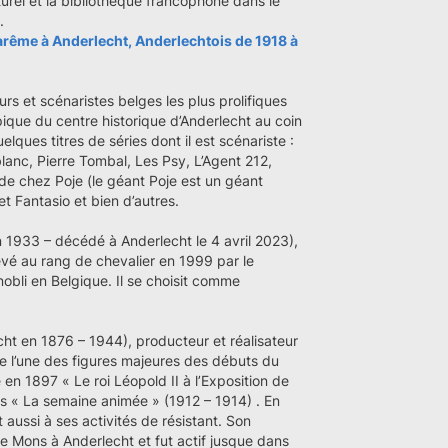
rel et la bibliothèque francophone dans le
m.
arême à Anderlecht, Anderlechtois de 1918 à
eurs et scénaristes belges les plus prolifiques
que du centre historique d’Anderlecht au coin
elques titres de séries dont il est scénariste :
nc, Pierre Tombal, Les Psy, L’Agent 212,
 de chez Poje (le géant Poje est un géant
et Fantasio et bien d’autres.
 1933 – décédé à Anderlecht le 4 avril 2023),
evé au rang de chevalier en 1999 par le
e anobli en Belgique. Il se choisit comme
cht en 1876 – 1944), producteur et réalisateur
e l’une des figures majeures des débuts du
 en 1897 « Le roi Léopold II à l’Exposition de
és « La semaine animée » (1912 – 1914) . En
t aussi à ses activités de résistant. Son
de Mons à Anderlecht et fut actif jusque dans