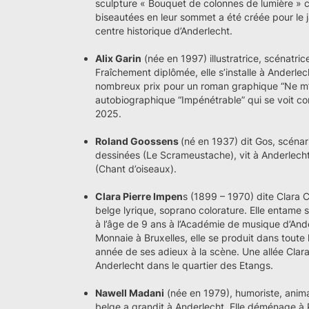
sculpture « Bouquet de colonnes de lumière »
biseautées en leur sommet a été créée pour le 
centre historique d’Anderlecht.
Alix Garin
(née en 1997) illustratrice, scénatr
Fraîchement diplômée, elle s’installe à Anderlec
nombreux prix pour un roman graphique “Ne m’ou
autobiographique “Impénétrable” qui se voit con
2025.
Roland Goossens
(né en 1937) dit Gos, scénar
dessinées (Le Scrameustache), vit à Anderlech
(Chant d’oiseaux).
Clara Pierre Impen
s (1899 – 1970) dite Clara C
belge lyrique, soprano colorature. Elle entame 
à l’âge de 9 ans à l’Académie de musique d’And
Monnaie à Bruxelles, elle se produit dans toute
année de ses adieux à la scène. Une allée Clar
Anderlecht dans le quartier des Etangs.
Nawell Madani
(née en 1979), humoriste, animat
belge a grandit à Anderlecht. Elle déménage à 