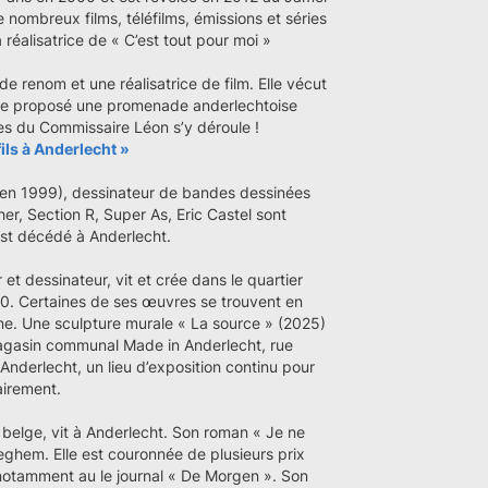
nombreux films, téléfilms, émissions et séries
a réalisatrice de « C’est tout pour moi »
e renom et une réalisatrice de film. Elle vécut
ême proposé une promenade anderlechtoise
gues du Commissaire Léon s’y déroule !
ils à Anderlecht »
en 1999), dessinateur de bandes dessinées
her, Section R, Super As, Eric Castel sont
t est décédé à Anderlecht.
et dessinateur, vit et crée dans le quartier
0. Certaines de ses œuvres se trouvent en
e. Une sculpture murale « La source » (2025)
magasin communal Made in Anderlecht, rue
Anderlecht, un lieu d’exposition continu pour
airement.
e belge, vit à Anderlecht. Son roman « Je ne
reghem. Elle est couronnée de plusieurs prix
e, notamment au le journal « De Morgen ». Son