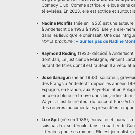
Comedy Club. Comme actrice, elle joue dans de 
télévisées. En 2023, elle est actrice et surtout l
Nadine Monfils
(née en 1953) est une auteure d
à Anderlecht de 1993 à 1995. Elle y a elle-m
dans les lieux qu’elle chérissait. Une des intri
Voir la brochure :
« Sur les pas de Nadine Monf
Raymond Reding
(1920- décédé à Anderlecht 
dont Jari, Le justicier de Malagne, Vincent Larc
autant de titres dont il est l’auteur. Il a vécu e
José Sahagun
(né en 1963), sculpteur, graveur 
des Étangs à Anderlecht depuis les années 199
Espagne, en France, aux Pays-Bas et en Pologn
en pierre bleue se trouve dans les jardins du 
Wayez. Il est le créateur du concept Park-Art à 
des œuvres monumentales présentées tempor
Lize Spit
(née en 1988), écrivaine et journalist
suis pas là » se déroule dans le quartier de Cu
littéraires pour ses romans. Elle est journalist