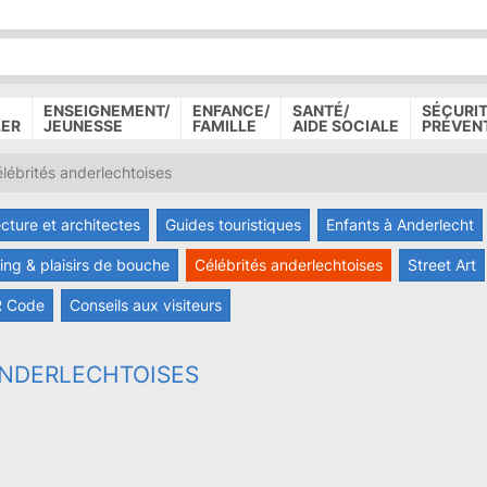
P
D
P
ENSEIGNEMENT/
ENFANCE/
SANTÉ/
SÉCURIT
LER
JEUNESSE
FAMILLE
AIDE SOCIALE
PRÉVEN
ébrités anderlechtoises
ecture et architectes
Guides touristiques
Enfants à Anderlecht
ng & plaisirs de bouche
Célébrités anderlechtoises
Street Art
 Code
Conseils aux visiteurs
ANDERLECHTOISES