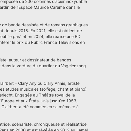
 composée de 200 colonnes d’acier inoxydable
jardin de l’Espace Maurice Carême dans le
ice de bande dessinée et de romans graphiques.
ht depuis 2018. En 2021, elle est obtient de
blie pas” et en 2024, elle réalise une BD
férer le prix du Public France Télévisions en
iste, auteur et dessinateur de bandes
t dans la verdure du quartier du Vogelenzang
lairbert – Clary Any ou Clary Annie, artiste
ses études musicales (solfège, chant et piano)
erlecht. Engagée au Théâtre royal de la
 l’Europe et aux États-Unis jusqu’en 1953,
a Clairbert a été nommée en sa mémoire à
rice, scénariste, chroniqueuse et réalisatrice
Paris en 2000 et est révélée en 2012 au Jamel