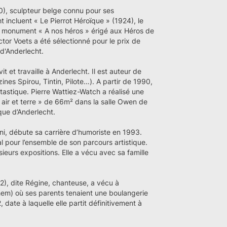
), sculpteur belge connu pour ses
ncluent « Le Pierrot Héroïque » (1924), le
le monument « A nos héros » érigé aux Héros de
ctor Voets a été sélectionné pour le prix de
d'Anderlecht.
it et travaille à Anderlecht. Il est auteur de
ines Spirou, Tintin, Pilote…). A partir de 1990,
fantastique. Pierre Wattiez-Watch a réalisé une
, air et terre » de 66m² dans la salle Owen de
que d’Anderlecht.
i, débute sa carrière d’humoriste en 1993.
l pour l’ensemble de son parcours artistique.
usieurs expositions. Elle a vécu avec sa famille
), dite Régine, chanteuse, a vécu à
hem) où ses parents tenaient une boulangerie
date à laquelle elle partit définitivement à