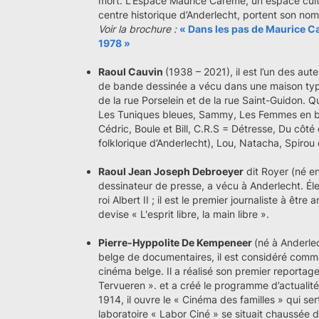
mort. L’Espace Maurice Carême, un espace cultu
centre historique d’Anderlecht, portent son no
Voir la brochure :
« Dans les pas de Maurice C
1978 »
Raoul Cauvin
(1938 – 2021), il est l’un des aut
de bande dessinée a vécu dans une maison typi
de la rue Porselein et de la rue Saint-Guidon. Qu
Les Tuniques bleues, Sammy, Les Femmes en bla
Cédric, Boule et Bill, C.R.S = Détresse, Du côté
folklorique d’Anderlecht), Lou, Natacha, Spirou 
Raoul Jean Joseph Debroeyer
dit Royer (né en
dessinateur de presse, a vécu à Anderlecht. Él
roi Albert II ; il est le premier journaliste à êtr
devise « L'esprit libre, la main libre ».
Pierre-Hyppolite De Kempeneer
(né à Anderle
belge de documentaires, il est considéré comm
cinéma belge. Il a réalisé son premier reportage
Tervueren ». et a créé le programme d’actualit
1914, il ouvre le « Cinéma des familles » qui ser
laboratoire « Labor Ciné » se situait chaussée 