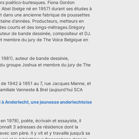
urs poético-burlesques. Fiona Gordon
Abel (belge né en 1957) durant ses études à
cht dans une ancienne fabrique de poussettes
gtaine d’années. Producteurs, metteurs en
nt des courts et des longs-métrages.Grégory
auteur de bande dessinée, compositeur et DJ.
et membre du jury de The Voice Belgique en
 1981), auteur de bande dessin
e,
é
r du groupe Joshua et membre du jury de The
cu de 1942 à 1951 au 7, rue Jacques Manne, et
familiale Vanneste & Brel (aujourd'hui SCA
l à Anderlecht, une jeunesse anderlechtoise
 1978), poète, écrivain et essayiste, il
 connaît 3 adresses de résidence dont la
vec son père. Il y vit et y travaille jusqu’à sa