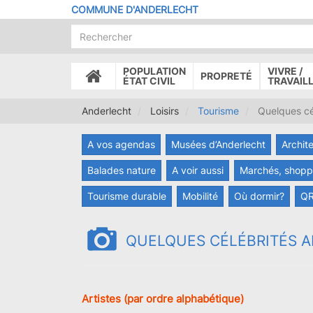
Aller
COMMUNE D'ANDERLECHT
au
contenu
principal
POPULATION
VIVRE /
PROPRETÉ
ACCUEIL
ÉTAT CIVIL
TRAVAIL
Anderlecht
Loisirs
Tourisme
Quelques cél
A vos agendas
Musées d’Anderlecht
Archit
Balades nature
A voir aussi
Marchés, shoppi
Tourisme durable
Mobilité
Où dormir?
QR
QUELQUES CÉLÉBRITÉS 
Artistes (par ordre alphabétique)