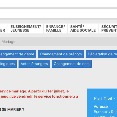
P
D
P
ENSEIGNEMENT/
ENFANCE/
SANTÉ/
SÉCURIT
LER
JEUNESSE
FAMILLE
AIDE SOCIALE
PRÉVEN
Mariage
angement de genre
Changement de prénom
Déclaration de d
logiques
Actes étrangers
Changement de nom
e mariage. A partir du 1er juillet, le
jeudi. Le vendredi, le service fonctionnera à
Etat Civil 
Adresse
 SE MARIER ?
Bureaux : Ru
Ouvert lundi,