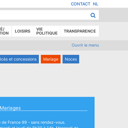
CONTACT
NL
MENU
IED
E
AGE
É/
VIE
LOISIRS
TRANSPARENCE
TION
POLITIQUE
Ouvrir le menu
écès et concessions
Mariage
Noces
- Mariages
e de France 99 - sans rendez-vous.
 mardi et jeudi de 8h30 à 14h. Mercredi de