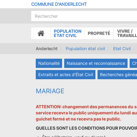
Aller
COMMUNE D'ANDERLECHT
au
contenu
principal
POPULATION
VIVRE /
PROPRETÉ
ACCUEIL
ÉTAT CIVIL
TRAVAIL
Anderlecht
Population état civil
Etat Civil
Nationalité
Naissance et reconnaissance
Ch
Extraits et actes d’État Civil
Recherches généa
MARIAGE
ATTENTION: changement des permanences du servic
service recevra le public uniquement du lundi au 
guichet fermé et ne recevra pas le public.
QUELLES SONT LES CONDITIONS POUR POUVOIR