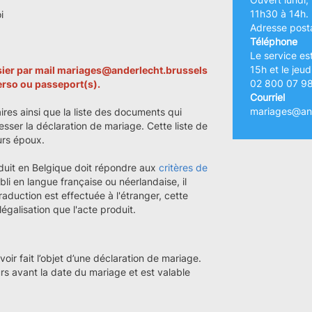
11h30 à 14h.
i
Adresse posta
Téléphone
Le service es
15h et le jeu
ssier par mail mariages@anderlecht.brussels
02 800 07 9
verso ou passeport(s).
Courriel
mariages@and
ires ainsi que la liste des documents qui
esser la déclaration de mariage. Cette liste de
turs époux.
duit en Belgique doit répondre aux
critères de
bli en langue française ou néerlandaise, il
traduction est effectuée à l'étranger, cette
galisation que l'acte produit.
ir fait l’objet d’une déclaration de mariage.
urs avant la date du mariage et est valable