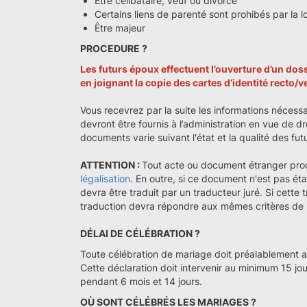
Être célibataire, veuf ou divorcé
Certains liens de parenté sont prohibés par la lo
Être majeur
PROCEDURE ?
Les futurs époux effectuent l’ouverture d’un do
en joignant la copie des cartes d’identité recto/
Vous recevrez par la suite les informations nécessa
devront être fournis à l’administration en vue de dr
documents varie suivant l'état et la qualité des fu
ATTENTION :
Tout acte ou document étranger pro
légalisation
. En outre, si ce document n'est pas éta
devra être traduit par un traducteur juré. Si cette 
traduction devra répondre aux mêmes critères de lé
DÉLAI DE CÉLÉBRATION ?
Toute célébration de mariage doit préalablement avo
Cette déclaration doit intervenir au minimum 15 jo
pendant 6 mois et 14 jours.
OÙ SONT CÉLÉBRÉS LES MARIAGES ?