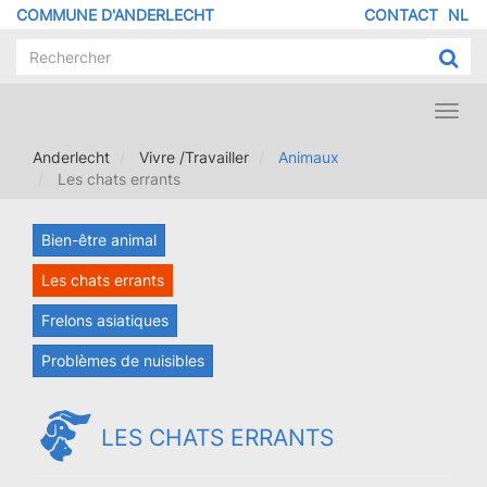
Aller
COMMUNE D'ANDERLECHT
CONTACT
NL
MENU
au
contenu
PIED
principal
DE
PAGE
Toggl
navig
Anderlecht
Vivre /Travailler
Animaux
Les chats errants
Bien-être animal
Les chats errants
Frelons asiatiques
Problèmes de nuisibles
LES CHATS ERRANTS