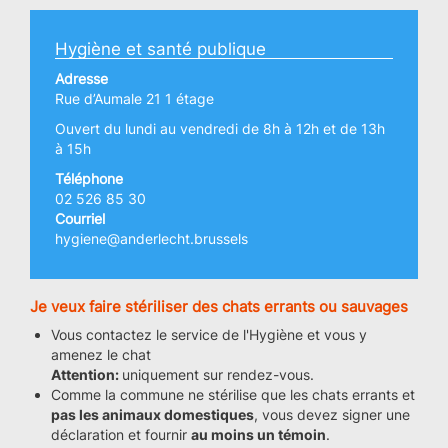
Hygiène et santé publique
Adresse
Rue d’Aumale 21 1 étage
Ouvert du lundi au vendredi de 8h à 12h et de 13h
à 15h
Téléphone
02 526 85 30
Courriel
hygiene@anderlecht.brussels
Je veux faire stériliser des chats errants ou sauvages
Vous contactez le service de l'Hygiène et vous y
amenez le chat
Attention:
uniquement sur rendez-vous.
Comme la commune ne stérilise que les chats errants et
pas les animaux domestiques
, vous devez signer une
déclaration et fournir
au moins un témoin
.