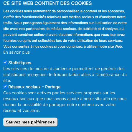
CE SITE WEB CONTIENT DES COOKIES
Stationnement
Les cookies nous permettent de personnaliser le contenu et les annonces,
d'offrir des fonctionnalités relatives aux médias sociaux et d'analyser notre
SUIVEZ NOUS
trafic. Nous partageons également des informations sur l'utilisation de notre
site avec nos partenaires de médias sociaux, de publicité et d'analyse, qui
Facebook
peuvent combiner celles-ci avec d'autres informations que vous leur avez
fournies ou qu'ils ont collectées lors de votre utilisation de leurs services.
Linkedin
Vous consentez à nos cookies si vous continuez à utiliser notre site Web.
En savoir plus
Instagram
Statistiques
Les services de mesure d'audience permettent de générer des
statistiques anonymes de fréquentation utiles à l'amélioration du
site.
Réseaux sociaux – Partage
Ces cookies sont activés par les services proposés sur les
MENU
Déclaration de confidentialité
réseaux sociaux que nous avons ajouté à notre site afin de nous
FOOTER
Déclaration d'accessibilité
donner la possibilité de partager notre contenu avec votre
LEGAL
Mentions légales
réseau et vos amis.
Charte de bonne conduite et de
modération des réseaux sociaux
Sauvez mes préférences
© 2026 ADMINISTRATION COMMUNALE D'ANDERLECHT
Place