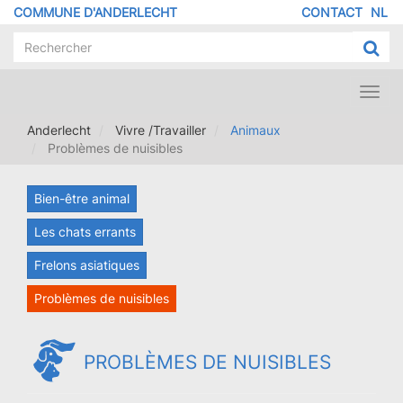
Aller
COMMUNE D'ANDERLECHT
CONTACT
NL
MENU
au
contenu
PIED
principal
DE
PAGE
Toggl
navig
Anderlecht
Vivre /Travailler
Animaux
Problèmes de nuisibles
Bien-être animal
Les chats errants
Frelons asiatiques
Problèmes de nuisibles
PROBLÈMES DE NUISIBLES