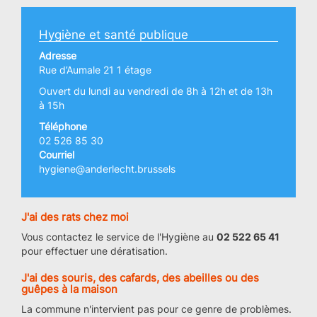
Hygiène et santé publique
Adresse
Rue d’Aumale 21 1 étage
Ouvert du lundi au vendredi de 8h à 12h et de 13h
à 15h
Téléphone
02 526 85 30
Courriel
hygiene@anderlecht.brussels
J'ai des rats chez moi
Vous contactez le service de l'Hygiène au
02 522 65 41
pour effectuer une dératisation.
J'ai des souris, des cafards, des abeilles ou des
guêpes à la maison
La commune n'intervient pas pour ce genre de problèmes.