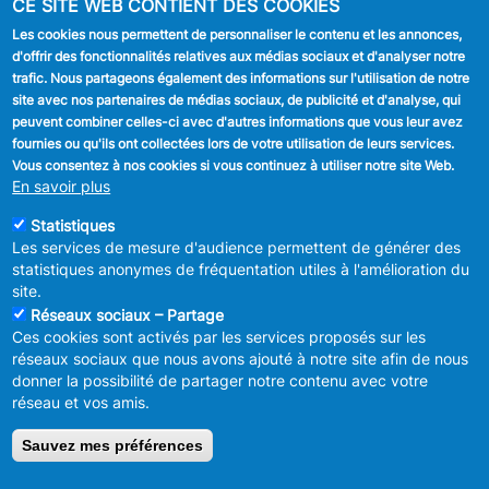
CE SITE WEB CONTIENT DES COOKIES
Stationnement
Les cookies nous permettent de personnaliser le contenu et les annonces,
d'offrir des fonctionnalités relatives aux médias sociaux et d'analyser notre
SUIVEZ NOUS
trafic. Nous partageons également des informations sur l'utilisation de notre
site avec nos partenaires de médias sociaux, de publicité et d'analyse, qui
Facebook
peuvent combiner celles-ci avec d'autres informations que vous leur avez
fournies ou qu'ils ont collectées lors de votre utilisation de leurs services.
Linkedin
Vous consentez à nos cookies si vous continuez à utiliser notre site Web.
En savoir plus
Instagram
Statistiques
Les services de mesure d'audience permettent de générer des
statistiques anonymes de fréquentation utiles à l'amélioration du
site.
Réseaux sociaux – Partage
Ces cookies sont activés par les services proposés sur les
MENU
Déclaration de confidentialité
réseaux sociaux que nous avons ajouté à notre site afin de nous
FOOTER
Déclaration d'accessibilité
donner la possibilité de partager notre contenu avec votre
LEGAL
Mentions légales
réseau et vos amis.
Charte de bonne conduite et de
modération des réseaux sociaux
Sauvez mes préférences
© 2026 ADMINISTRATION COMMUNALE D'ANDERLECHT
Place