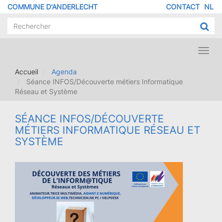
Aller
COMMUNE D'ANDERLECHT
CONTACT
NL
MENU
au
contenu
PIED
principal
DE
PAGE
Toggl
navig
Accueil
Agenda
Séance INFOS/Découverte métiers Informatique
Réseau et Système
SÉANCE INFOS/DÉCOUVERTE
MÉTIERS INFORMATIQUE RÉSEAU ET
SYSTÈME