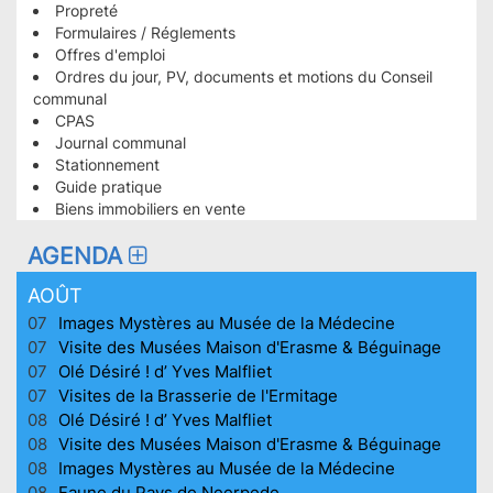
Propreté
PLUS
Formulaires / Réglements
CONSULTÉES
Offres d'emploi
HOMEPAGE
Ordres du jour, PV, documents et motions du Conseil
communal
CPAS
Journal communal
Stationnement
Guide pratique
Biens immobiliers en vente
AGENDA
AOÛT
07
Images Mystères au Musée de la Médecine
07
Visite des Musées Maison d'Erasme & Béguinage
07
Olé Désiré ! d’ Yves Malfliet
07
Visites de la Brasserie de l'Ermitage
08
Olé Désiré ! d’ Yves Malfliet
08
Visite des Musées Maison d'Erasme & Béguinage
08
Images Mystères au Musée de la Médecine
08
Faune du Pays de Neerpede