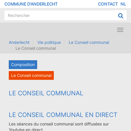
Aller
COMMUNE D'ANDERLECHT
CONTACT
NL
MENU
au
contenu
PIED
principal
DE
PAGE
Toggl
navig
Anderlecht
Vie politique
Le Conseil communal
Le Conseil communal
Composition
Le Conseil communal
LE CONSEIL COMMUNAL
LE CONSEIL COMMUNAL EN DIRECT
Les séances du conseil communal sont diffusées sur
Youtube en direct.