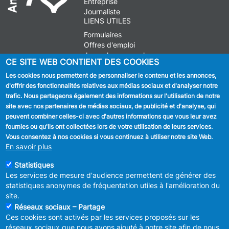
Entreprise
Journaliste
LIENS UTILES
Formulaires
Offres d'emploi
Journal communal
CE SITE WEB CONTIENT DES COOKIES
Stationnement
Les cookies nous permettent de personnaliser le contenu et les annonces,
d'offrir des fonctionnalités relatives aux médias sociaux et d'analyser notre
SUIVEZ NOUS
trafic. Nous partageons également des informations sur l'utilisation de notre
site avec nos partenaires de médias sociaux, de publicité et d'analyse, qui
Facebook
peuvent combiner celles-ci avec d'autres informations que vous leur avez
fournies ou qu'ils ont collectées lors de votre utilisation de leurs services.
Linkedin
Vous consentez à nos cookies si vous continuez à utiliser notre site Web.
En savoir plus
Instagram
Statistiques
Les services de mesure d'audience permettent de générer des
statistiques anonymes de fréquentation utiles à l'amélioration du
site.
Réseaux sociaux – Partage
Ces cookies sont activés par les services proposés sur les
MENU
Déclaration de confidentialité
réseaux sociaux que nous avons ajouté à notre site afin de nous