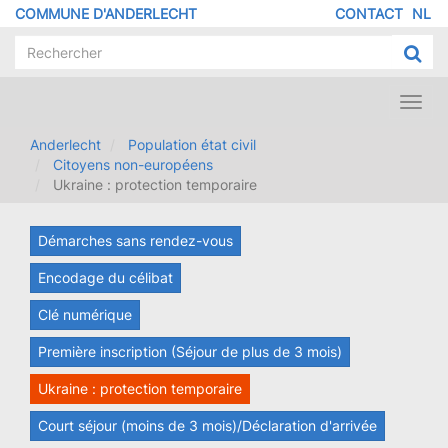
Aller
COMMUNE D'ANDERLECHT
CONTACT
NL
MENU
au
contenu
PIED
principal
DE
PAGE
Toggl
navig
Anderlecht
Population état civil
Citoyens non-européens
Ukraine : protection temporaire
Démarches sans rendez-vous
Encodage du célibat
Clé numérique
Première inscription (Séjour de plus de 3 mois)
Ukraine : protection temporaire
Court séjour (moins de 3 mois)/Déclaration d'arrivée