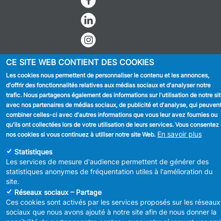
Facebook
Linkedin
Instagram
CE SITE WEB CONTIENT DES COOKIES
Les cookies nous permettent de personnaliser le contenu et les annonces,
d'offrir des fonctionnalités relatives aux médias sociaux et d'analyser notre
trafic. Nous partageons également des informations sur l'utilisation de notre si
avec nos partenaires de médias sociaux, de publicité et d'analyse, qui peuven
MENU
Déclaration de confidentialité
combiner celles-ci avec d'autres informations que vous leur avez fournies ou
FOOTER
Déclaration d'accessibilité
LEGAL
qu'ils ont collectées lors de votre utilisation de leurs services. Vous consentez
Mentions légales
En savoir plus
nos cookies si vous continuez à utiliser notre site Web.
Charte de bonne conduite et de
modération des réseaux sociaux
Statistiques
Les services de mesure d'audience permettent de générer des
© 2026 ADMINISTRATION COMMUNALE D'ANDERLECHT
Place
statistiques anonymes de fréquentation utiles à l'amélioration du
du Conseil 1 B-1070-Bruxelles -
T:
+32 2 558 08 00
site.
info@anderlecht.brussels
- webmaster
Caravane media
Réseaux sociaux – Partage
Ces cookies sont activés par les services proposés sur les réseaux
sociaux que nous avons ajouté à notre site afin de nous donner la