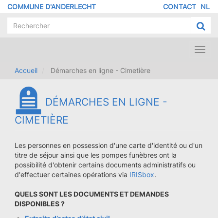
Aller
COMMUNE D'ANDERLECHT
CONTACT
NL
MENU
au
contenu
PIED
principal
DE
PAGE
Toggl
navig
Accueil
Démarches en ligne - Cimetière
DÉMARCHES EN LIGNE -
CIMETIÈRE
Les personnes en possession d'une carte d'identité ou d'un
titre de séjour ainsi que les pompes funèbres ont la
possibilité d'obtenir certains documents administratifs ou
d'effectuer certaines opérations via
IRISbox
.
QUELS SONT LES DOCUMENTS ET DEMANDES
DISPONIBLES ?