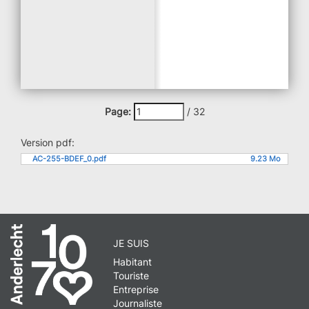
Page:
/
32
Version pdf:
AC-255-BDEF_0.pdf
9.23 Mo
JE SUIS
Habitant
Touriste
Entreprise
Journaliste