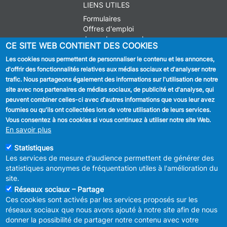
LIENS UTILES
Formulaires
Offres d'emploi
Journal communal
CE SITE WEB CONTIENT DES COOKIES
Stationnement
Les cookies nous permettent de personnaliser le contenu et les annonces,
d'offrir des fonctionnalités relatives aux médias sociaux et d'analyser notre
SUIVEZ NOUS
trafic. Nous partageons également des informations sur l'utilisation de notre
site avec nos partenaires de médias sociaux, de publicité et d'analyse, qui
Facebook
peuvent combiner celles-ci avec d'autres informations que vous leur avez
fournies ou qu'ils ont collectées lors de votre utilisation de leurs services.
Linkedin
Vous consentez à nos cookies si vous continuez à utiliser notre site Web.
En savoir plus
Instagram
Statistiques
Les services de mesure d'audience permettent de générer des
statistiques anonymes de fréquentation utiles à l'amélioration du
site.
Réseaux sociaux – Partage
Ces cookies sont activés par les services proposés sur les
MENU
Déclaration de confidentialité
réseaux sociaux que nous avons ajouté à notre site afin de nous
FOOTER
Déclaration d'accessibilité
donner la possibilité de partager notre contenu avec votre
LEGAL