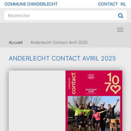
Aller
COMMUNE D'ANDERLECHT
CONTACT
NL
MENU
au
contenu
PIED
principal
DE
PAGE
Toggl
navig
Accueil
Anderlecht Contact Avril 2025
ANDERLECHT CONTACT AVRIL 2025