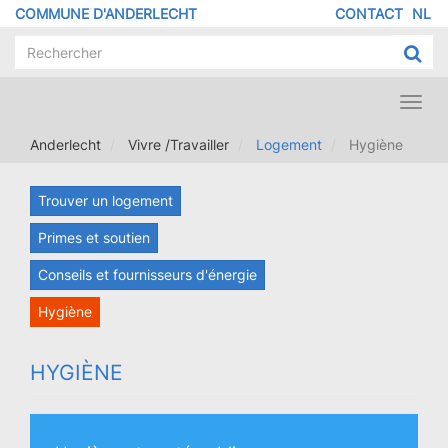
Aller
COMMUNE D'ANDERLECHT
CONTACT
NL
MENU
au
contenu
PIED
principal
DE
PAGE
Toggl
navig
Anderlecht
Vivre /Travailler
Logement
Hygiène
Trouver un logement
Primes et soutien
Conseils et fournisseurs d'énergie
Hygiène
HYGIÈNE