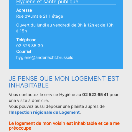
Hygiène et santé publique
Adresse
Rue d’Aumale 21 1 étage
Ouvert du lundi au vendredi de 8h à 12h et de 13h
à 15h
Téléphone
02 526 85 30
Courriel
hygiene@anderlecht.brussels
JE PENSE QUE MON LOGEMENT EST
INHABITABLE
Vous contactez le service Hygiène au
02 522 65 41
pour
une visite à domicile.
Vous pouvez aussi déposer une plainte auprès de
l'
Inspection régionale du Logement
.
Le logement de mon voisin est inhabitable et cela me
préoccupe