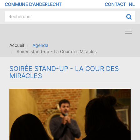
Aller
COMMUNE D'ANDERLECHT
CONTACT
NL
MENU
au
contenu
PIED
principal
DE
PAGE
Toggl
navig
Accueil
Agenda
Soirée stand-up - La Cour des Miracles
SOIRÉE STAND-UP - LA COUR DES
MIRACLES