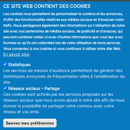
Journal communal
CE SITE WEB CONTIENT DES COOKIES
Stationnement
Les cookies nous permettent de personnaliser le contenu et les annonces,
d'offrir des fonctionnalités relatives aux médias sociaux et d'analyser notre
SUIVEZ NOUS
trafic. Nous partageons également des informations sur l'utilisation de notre
site avec nos partenaires de médias sociaux, de publicité et d'analyse, qui
Facebook
peuvent combiner celles-ci avec d'autres informations que vous leur avez
fournies ou qu'ils ont collectées lors de votre utilisation de leurs services.
Linkedin
Vous consentez à nos cookies si vous continuez à utiliser notre site Web.
En savoir plus
Instagram
Statistiques
Les services de mesure d'audience permettent de générer des
statistiques anonymes de fréquentation utiles à l'amélioration du
site.
Réseaux sociaux – Partage
Ces cookies sont activés par les services proposés sur les
MENU
Déclaration de confidentialité
réseaux sociaux que nous avons ajouté à notre site afin de nous
FOOTER
Déclaration d'accessibilité
donner la possibilité de partager notre contenu avec votre
LEGAL
Mentions légales
réseau et vos amis.
Charte de bonne conduite et de
modération des réseaux sociaux
Sauvez mes préférences