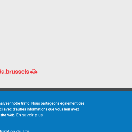
analyser notre trafic. Nous partageons également des
k
s-ci avec d'autres informations que vous leur avez
En savoir plus
 site Web.
MENU
Déclaration de confidentialité
FOOTER
Déclaration d'accessibilité
LEGAL
oration du site.