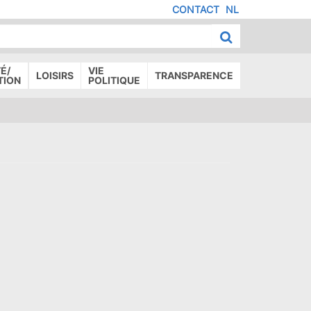
CONTACT
NL
MENU
IED
E
AGE
É/
VIE
LOISIRS
TRANSPARENCE
TION
POLITIQUE