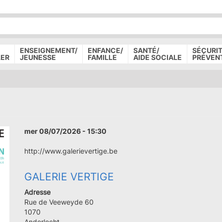
P
D
P
ENSEIGNEMENT/
ENFANCE/
SANTÉ/
SÉCURIT
LER
JEUNESSE
FAMILLE
AIDE SOCIALE
PRÉVEN
mer 08/07/2026 - 15:30
http://www.galerievertige.be
GALERIE VERTIGE
Adresse
Rue de Veeweyde 60
Code
1070
postal
Ville
Anderlecht