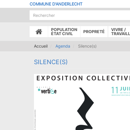
Aller
COMMUNE D'ANDERLECHT
au
contenu
principal
POPULATION
VIVRE /
PROPRETÉ
ACCUEIL
ÉTAT CIVIL
TRAVAIL
Accueil
Agenda
Silence(s)
SILENCE(S)