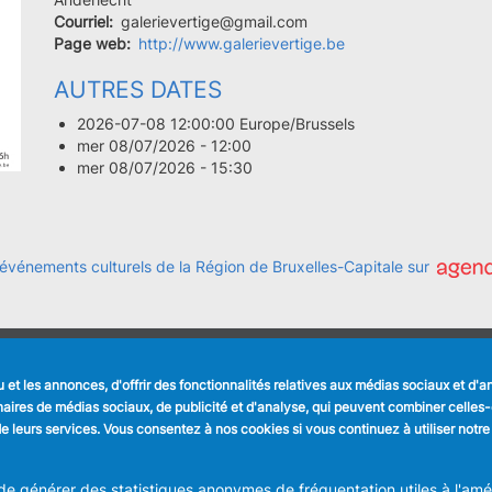
Courriel
galerievertige@gmail.com
Page web
http://www.galerievertige.be
AUTRES DATES
2026-07-08 12:00:00 Europe/Brussels
mer 08/07/2026 - 12:00
mer 08/07/2026 - 15:30
 événements culturels de la Région de Bruxelles-Capitale sur
LIENS UTILES
SUIVEZ NOUS
et les annonces, d'offrir des fonctionnalités relatives aux médias sociaux et d'
Formulaires
Faceboo
tenaires de médias sociaux, de publicité et d'analyse, qui peuvent combiner celle
Offres d'emploi
n de leurs services. Vous consentez à nos cookies si vous continuez à utiliser notre
Journal communal
Linkedin
Stationnement
 générer des statistiques anonymes de fréquentation utiles à l'améli