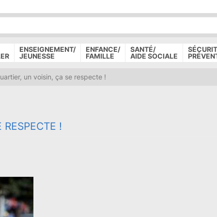
P
D
P
ENSEIGNEMENT/
ENFANCE/
SANTÉ/
SÉCURIT
LER
JEUNESSE
FAMILLE
AIDE SOCIALE
PRÉVEN
artier, un voisin, ça se respecte !
E RESPECTE !