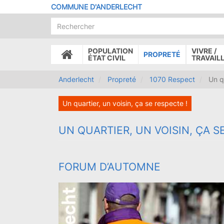
Aller
COMMUNE D'ANDERLECHT
au
contenu
principal
POPULATION
VIVRE /
PROPRETÉ
ACCUEIL
ÉTAT CIVIL
TRAVAIL
Anderlecht
Propreté
1070 Respect
Un qu
Un quartier, un voisin, ça se respecte !
UN QUARTIER, UN VOISIN, ÇA S
FORUM D’AUTOMNE