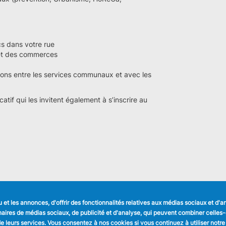
cs dans votre rue
 et des commerces
ions entre les services communaux et avec les
atif qui les invitent également à s’inscrire au
et les annonces, d'offrir des fonctionnalités relatives aux médias sociaux et d'
LIENS UTILES
SUIVEZ NOUS
tenaires de médias sociaux, de publicité et d'analyse, qui peuvent combiner celle
Formulaires
Faceboo
n de leurs services. Vous consentez à nos cookies si vous continuez à utiliser notre