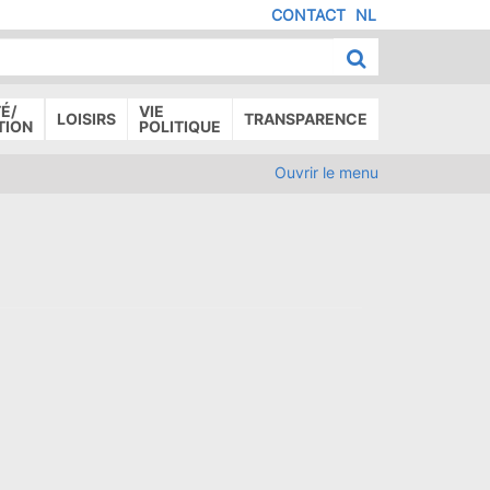
CONTACT
NL
MENU
IED
E
AGE
É/
VIE
LOISIRS
TRANSPARENCE
TION
POLITIQUE
Ouvrir le menu