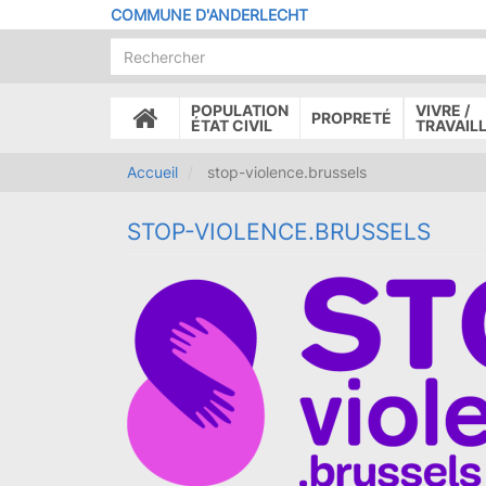
Aller
COMMUNE D'ANDERLECHT
au
contenu
principal
POPULATION
VIVRE /
PROPRETÉ
ACCUEIL
ÉTAT CIVIL
TRAVAIL
Accueil
stop-violence.brussels
STOP-VIOLENCE.BRUSSELS