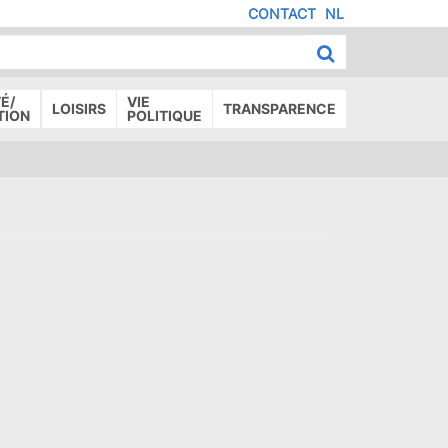
CONTACT
NL
MENU
IED
E
AGE
É/
VIE
LOISIRS
TRANSPARENCE
TION
POLITIQUE