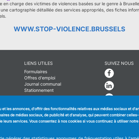
ise en charge des victimes de violences basées sur le genre à Bruxelle
une cartographie détaillée des services appropriés, des fiches inform
els.
WWW.STOP-VIOLENCE.BRUSSELS
LIENS UTILES
SUIVEZ NOUS
Formulaires
Faceboo
Offres d'emploi
Journal communal
Linkedin
Stationnement
Instagra
et les annonces, d'offrir des fonctionnalités relatives aux médias sociaux et d'
tenaires de médias sociaux, de publicité et d'analyse, qui peuvent combiner celle
ION COMMUNALE D'ANDERLECHT
Place du Conseil 1 B-1070-Bruxel
n de leurs services. Vous consentez à nos cookies si vous continuez à utiliser notre
info@anderlecht.brussels
- webmaster
Caravane media
 générer des statistiques anonymes de fréquentation utiles à l'améli