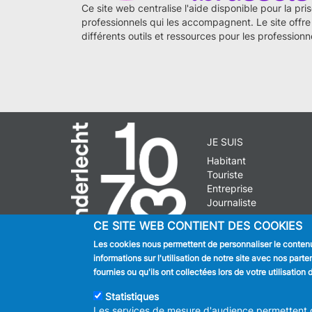
Ce site web centralise l'aide disponible pour la pr
professionnels qui les accompagnent. Le site offre 
différents outils et ressources pour les professionn
JE SUIS
Habitant
Touriste
Entreprise
Journaliste
CE SITE WEB CONTIENT DES COOKIES
Les cookies nous permettent de personnaliser le contenu 
informations sur l'utilisation de notre site avec nos par
© 2026 ADMINISTRAT
fournies ou qu'ils ont collectées lors de votre utilisatio
Statistiques
Les services de mesure d'audience permettent de