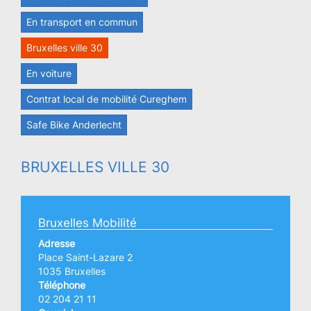
En transport en commun
Bruxelles ville 30
En voiture
Contrat local de mobilité Cureghem
Safe Bike Anderlecht
BRUXELLES VILLE 30
Bruxelles Mobilité
Adresse
Place Saint-Lazare 2
1035 Bruxelles
Téléphone
02 204 21 11