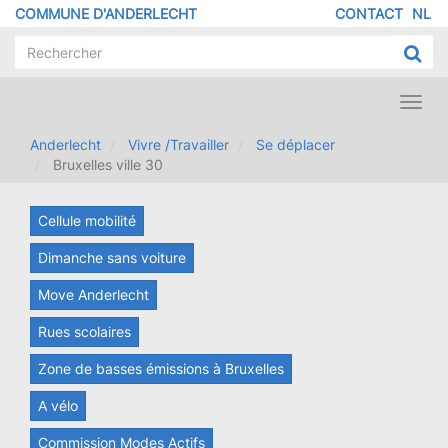
Aller
COMMUNE D'ANDERLECHT
CONTACT
NL
MENU
au
contenu
PIED
principal
DE
PAGE
Toggl
navig
Anderlecht
Vivre /Travailler
Se déplacer
Bruxelles ville 30
Cellule mobilité
Dimanche sans voiture
Move Anderlecht
Rues scolaires
Zone de basses émissions à Bruxelles
A vélo
Commission Modes Actifs