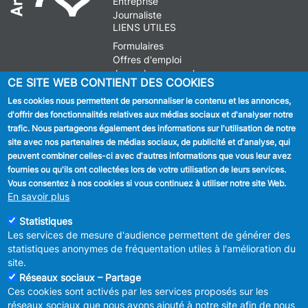
Entreprise
Journaliste
LIENS UTILES
Formulaires
Offres d'emploi
Journal communal
CE SITE WEB CONTIENT DES COOKIES
Stationnement
Les cookies nous permettent de personnaliser le contenu et les annonces,
d'offrir des fonctionnalités relatives aux médias sociaux et d'analyser notre
SUIVEZ NOUS
trafic. Nous partageons également des informations sur l'utilisation de notre
site avec nos partenaires de médias sociaux, de publicité et d'analyse, qui
Facebook
peuvent combiner celles-ci avec d'autres informations que vous leur avez
fournies ou qu'ils ont collectées lors de votre utilisation de leurs services.
Linkedin
Vous consentez à nos cookies si vous continuez à utiliser notre site Web.
En savoir plus
Instagram
Statistiques
Les services de mesure d'audience permettent de générer des
statistiques anonymes de fréquentation utiles à l'amélioration du
site.
Réseaux sociaux – Partage
Ces cookies sont activés par les services proposés sur les
MENU
Déclaration de confidentialité
réseaux sociaux que nous avons ajouté à notre site afin de nous