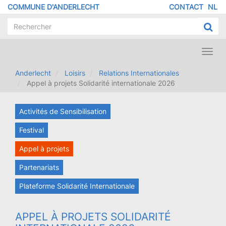
Aller
COMMUNE D'ANDERLECHT
CONTACT
NL
MENU
au
contenu
PIED
principal
DE
PAGE
Toggl
navig
Anderlecht
Loisirs
Relations Internationales
Appel à projets Solidarité internationale 2026
Activités de Sensibilisation
Festival
Appel à projets
Partenariats
Plateforme Solidarité Internationale
APPEL À PROJETS SOLIDARITÉ