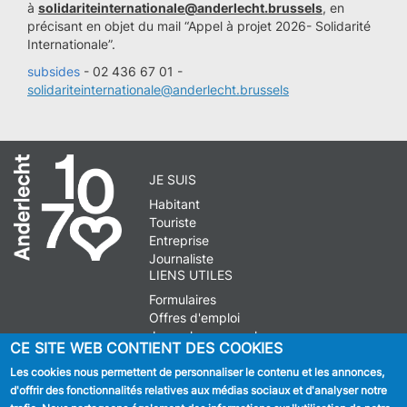
à
solidariteinternationale@anderlecht.brussels
, en
précisant en objet du mail “Appel à projet 2026- Solidarité
Internationale”.
subsides
- 02 436 67 01 -
solidariteinternationale@anderlecht.brussels
JE SUIS
Habitant
Touriste
Entreprise
Journaliste
LIENS UTILES
Formulaires
Offres d'emploi
Journal communal
CE SITE WEB CONTIENT DES COOKIES
Stationnement
Les cookies nous permettent de personnaliser le contenu et les annonces,
d'offrir des fonctionnalités relatives aux médias sociaux et d'analyser notre
SUIVEZ NOUS