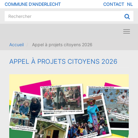
Aller
COMMUNE D'ANDERLECHT
CONTACT
NL
MENU
au
contenu
PIED
principal
DE
PAGE
Toggl
navig
Accueil
Appel à projets citoyens 2026
APPEL À PROJETS CITOYENS 2026