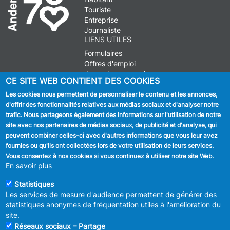
Touriste
Entreprise
Journaliste
LIENS UTILES
Formulaires
Offres d'emploi
Journal communal
CE SITE WEB CONTIENT DES COOKIES
Stationnement
Les cookies nous permettent de personnaliser le contenu et les annonces,
d'offrir des fonctionnalités relatives aux médias sociaux et d'analyser notre
SUIVEZ NOUS
trafic. Nous partageons également des informations sur l'utilisation de notre
site avec nos partenaires de médias sociaux, de publicité et d'analyse, qui
Facebook
peuvent combiner celles-ci avec d'autres informations que vous leur avez
fournies ou qu'ils ont collectées lors de votre utilisation de leurs services.
Linkedin
Vous consentez à nos cookies si vous continuez à utiliser notre site Web.
En savoir plus
Instagram
Statistiques
Les services de mesure d'audience permettent de générer des
statistiques anonymes de fréquentation utiles à l'amélioration du
site.
Réseaux sociaux – Partage