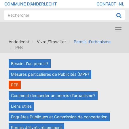
Aller
COMMUNE D'ANDERLECHT
CONTACT
NL
MENU
au
contenu
PIED
principal
DE
PAGE
Toggl
navig
Anderlecht
Vivre /Travailler
Permis d'urbanisme
PEB
Besoin d'un permis?
Mesures particulières de Publicités (MPP)
PEB
Comment demander un permis d'urbanisme?
Liens utiles
Enquêtes Publiques et Commission de concertation
Permis délivrés récemment